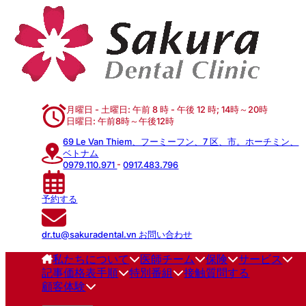
月曜日 - 土曜日: 午前 8 時 - 午後 12 時; 14時～20時
日曜日: 午前8時～午後12時
69 Le Van Thiem、フーミーフン、7 区、市。ホーチミン、
ベトナム
0979.110.971
-
0917.483.796
予約する
dr.tu@sakuradental.vn
お問い合わせ
私たちについて
医師チーム
保険
サービス
記事
価格表
手順
特別番組
接触
質問する
顧客体験