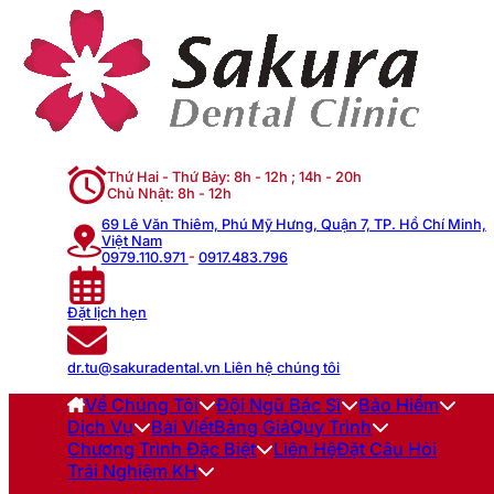
Thứ Hai - Thứ Bảy: 8h - 12h ; 14h - 20h
Chủ Nhật: 8h - 12h
69 Lê Văn Thiêm, Phú Mỹ Hưng, Quận 7, TP. Hồ Chí Minh,
Việt Nam
0979.110.971
-
0917.483.796
Đặt lịch hẹn
dr.tu@sakuradental.vn
Liên hệ chúng tôi
Về Chúng Tôi
Đội Ngũ Bác Sĩ
Bảo Hiểm
Dịch Vụ
Bài Viết
Bảng Giá
Quy Trình
Chương Trình Đặc Biệt
Liên Hệ
Đặt Câu Hỏi
Trải Nghiệm KH