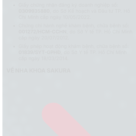
Giấy chứng nhận đăng ký doanh nghiệp số:
0309935880
, do Sở Kế hoạch và Đâu tư TP. Hồ
Chí Minh cấp ngày 10/05/2022.
Chứng chỉ hành nghề khám bệnh, chữa bệnh số:
001272/HCM-CCHN
, do Sở Y tế TP. Hồ Chí Minh
cấp ngày 20/07/2012.
Giấy phép hoạt động khám bệnh, chữa bệnh số:
01839/SYT-GPHĐ
, do Sở Y tế TP. Hồ Chí Minh
cấp ngày 18/03/2014.
VỀ NHA KHOA SAKURA