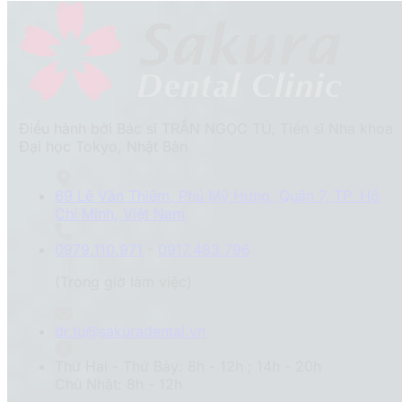
Điều hành bởi Bác sĩ TRẦN NGỌC TÚ, Tiến sĩ Nha khoa
Đại học Tokyo, Nhật Bản
69 Lê Văn Thiêm, Phú Mỹ Hưng, Quận 7, TP. Hồ
Chí Minh, Việt Nam
0979.110.971
-
0917.483.796
(Trong giờ làm việc)
dr.tu@sakuradental.vn
Thứ Hai - Thứ Bảy: 8h - 12h ; 14h - 20h
Chủ Nhật: 8h - 12h