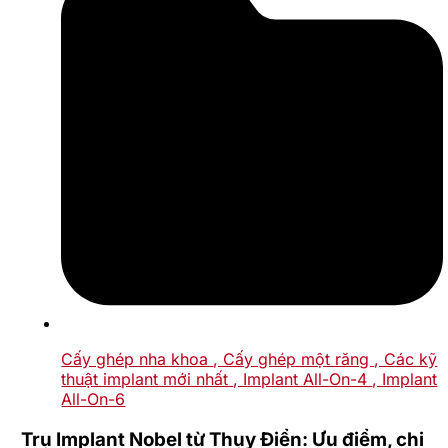
Cấy ghép nha khoa
, Cấy ghép một răng
, Các kỹ
thuật implant mới nhất
, Implant All-On-4
, Implant
All-On-6
Trụ Implant Nobel từ Thụy Điển: Ưu điểm, chi