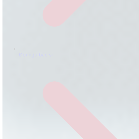
Đội ngũ bác sĩ