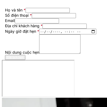
Họ và tên
*
Số điện thoại
*
Email
Địa chỉ khách hàng
*
Ngày giờ đặt hẹn
*
Nội dung cuộc hẹn
Đặt lịch hẹn