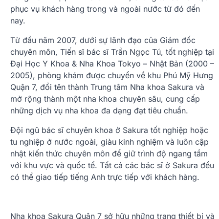
phục vụ khách hàng trong và ngoài nước từ đó đến
nay.
Từ đầu năm 2007, dưới sự lãnh đạo của Giám đốc
chuyên môn, Tiến sĩ bác sĩ Trần Ngọc Tú, tốt nghiệp tại
Đại Học Y Khoa & Nha Khoa Tokyo – Nhật Bản (2000 –
2005), phòng khám được chuyển về khu Phú Mỹ Hưng
Quận 7, đổi tên thành Trung tâm Nha khoa Sakura và
mở rộng thành một nha khoa chuyên sâu, cung cấp
những dịch vụ nha khoa đa dạng đạt tiêu chuẩn.
Đội ngũ bác sĩ chuyên khoa ở Sakura tốt nghiệp hoặc
tu nghiệp ở nước ngoài, giàu kinh nghiệm và luôn cập
nhật kiến thức chuyên môn để giữ trình độ ngang tầm
với khu vực và quốc tế. Tất cả các bác sĩ ở Sakura đều
có thể giao tiếp tiếng Anh trực tiếp với khách hàng.
Vì sao Sakura khác biệt?
Nha khoa Sakura Quận 7 sở hữu những trang thiết bị và