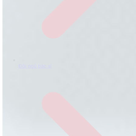
Đội ngũ bác sĩ