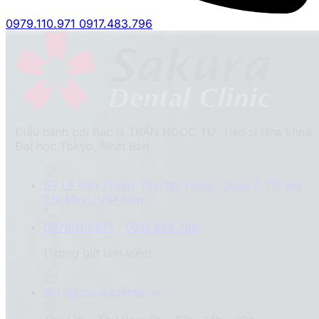
0979.110.971
0917.483.796
Điều hành bởi Bác sĩ TRẦN NGỌC TÚ, Tiến sĩ Nha khoa
Đại học Tokyo, Nhật Bản
69 Lê Văn Thiêm, Phú Mỹ Hưng, Quận 7, TP. Hồ
Chí Minh, Việt Nam
0979.110.971
-
0917.483.796
(Trong giờ làm việc)
dr.tu@sakuradental.vn