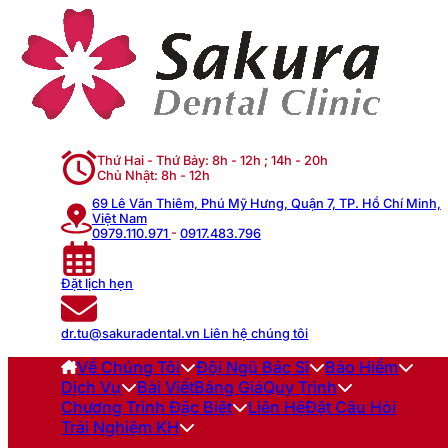
Thứ Hai - Thứ Bảy: 8h - 12h ; 14h - 20h
Chủ Nhật: 8h - 12h
69 Lê Văn Thiêm, Phú Mỹ Hưng, Quận 7, TP. Hồ Chí Minh,
Việt Nam
0979.110.971
-
0917.483.796
Đặt lịch hẹn
dr.tu@sakuradental.vn
Liên hệ chúng tôi
Về Chúng Tôi
Đội Ngũ Bác Sĩ
Bảo Hiểm
Dịch Vụ
Bài Viết
Bảng Giá
Quy Trình
Chương Trình Đặc Biệt
Liên Hệ
Đặt Câu Hỏi
Trải Nghiệm KH