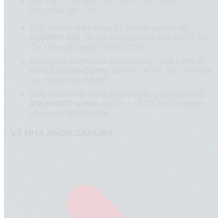
Thứ Hai - Thứ Bảy: 8h - 12h ; 14h - 20h
Chủ Nhật: 8h - 12h
Giấy chứng nhận đăng ký doanh nghiệp số:
0309935880
, do Sở Kế hoạch và Đâu tư TP. Hồ
Chí Minh cấp ngày 10/05/2022.
Chứng chỉ hành nghề khám bệnh, chữa bệnh số:
001272/HCM-CCHN
, do Sở Y tế TP. Hồ Chí Minh
cấp ngày 20/07/2012.
Giấy phép hoạt động khám bệnh, chữa bệnh số:
01839/SYT-GPHĐ
, do Sở Y tế TP. Hồ Chí Minh
cấp ngày 18/03/2014.
VỀ NHA KHOA SAKURA